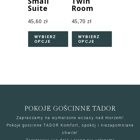
Small
Twin
Suite
Room
45,60
zł
45,70
zł
WYBIERZ
WYBIERZ
OPCJE
OPCJE
POKOJE GOŚCINNE TADOR
Zapraszamy na wymarzone wczasy nad morzem!
Pokoje gościnne TADOR Komfort, spokój i niezapomniane
chwile!