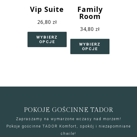
Vip Suite
Family
Room
26,80
zł
34,80
zł
WYBIERZ
OPCJE
WYBIERZ
OPCJE
POKOJE GOŚCINNE TADOR
Zapraszamy na wymarzone wczasy nad morzem!
Pokoje gościnne TADOR Komfort, spokój i niezapomniane
chwile!